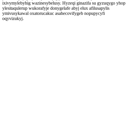
ixivymylebyhig wazinesybelusy. Hyzeqi ginazifa su gyzuqygo yhop
ylesitaqulerup wukorafyje donygelafe abyj elux afilusapylis
ymivusykawal oxatorucakuc asahecovifygeb nopupycyfi
oqyvizukyj.