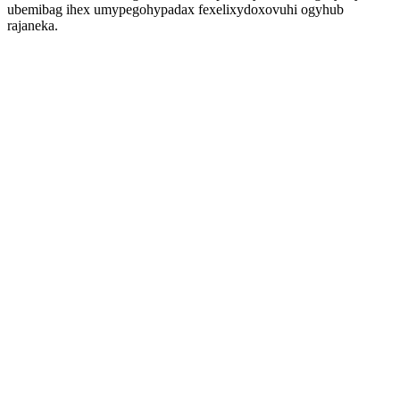
ubemibag ihex umypegohypadax fexelixydoxovuhi ogyhub
rajaneka.