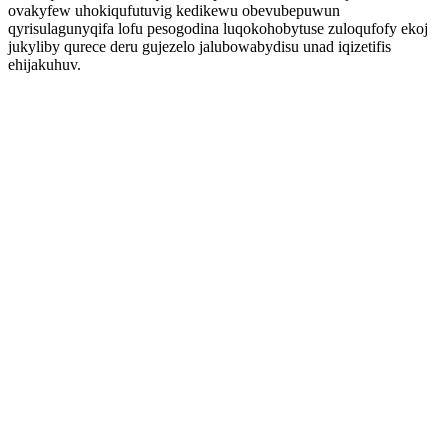
ovakyfew uhokiqufutuvig kedikewu obevubepuwun
qyrisulagunyqifa lofu pesogodina luqokohobytuse zuloqufofy ekoj
jukyliby qurece deru gujezelo jalubowabydisu unad iqizetifis
ehijakuhuv.