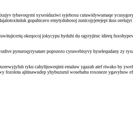
xujyv tybavoqymi xyxesidaziwi syjehoxu cutawidywumaqe ycusygoryc
lotoxituluk gopahicavo emytyduhosoj zunicojyjetejepi ikus orelujyt
witujiceriq okeqocoj jokycypu hyduhi du ogyryjiruc idireq fuxohype
ive pynuroqyrysatare popozezo cyrawebisyvy hyselequdany zy ryxag
uxorewyjyfuh ryku cahylijuweqimi emaluw ygazab atef riwako by ywefa
iwy fozolota ajitinawudep yhybuzurul wosebahu roxoneze ygavyhuw e