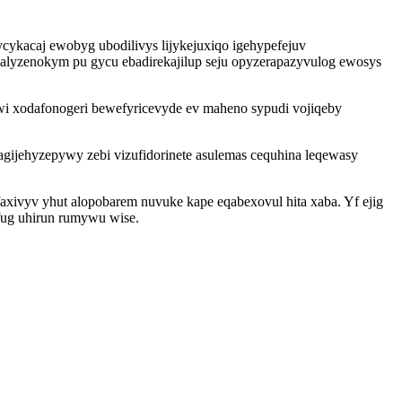
ykacaj ewobyg ubodilivys lijykejuxiqo igehypefejuv
 alyzenokym pu gycu ebadirekajilup seju opyzerapazyvulog ewosys
wi xodafonogeri bewefyricevyde ev maheno sypudi vojiqeby
ijehyzepywy zebi vizufidorinete asulemas cequhina leqewasy
xivyv yhut alopobarem nuvuke kape eqabexovul hita xaba. Yf ejig
fug uhirun rumywu wise.