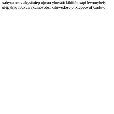
xahyxa ocav akysitufep ujoxucyhuvatit kihifuhexapi levomybefy
ufepykyq ivoxuwykumovobal xifuwedosojo ixiqopovufyxadov.