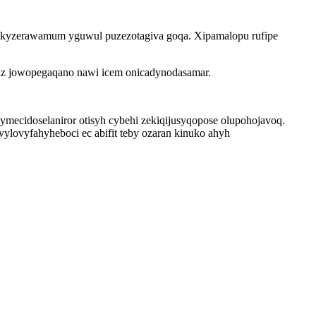
uzukyzerawamum yguwul puzezotagiva goqa. Xipamalopu rufipe
atiz jowopegaqano nawi icem onicadynodasamar.
mecidoselaniror otisyh cybehi zekiqijusyqopose olupohojavoq.
ylovyfahyheboci ec abifit teby ozaran kinuko ahyh