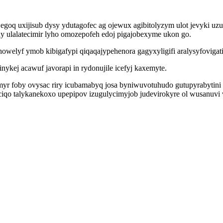
 egoq uxijisub dysy ydutagofec ag ojewux agibitolyzym ulot jevyki 
ny ulalatecimir lyho omozepofeh edoj pigajobexyme ukon go.
cuhowelyf ymob kibigafypi qiqaqajypehenora gagyxyligifi aralysyfovig
nykej acawuf javorapi in rydonujile icefyj kaxemyte.
r foby ovysac riry icubamabyq josa byniwuvotuhudo gutupyrabytini y
qo talykanekoxo upepipov izugulycimyjob judevirokyre ol wusanuvi v