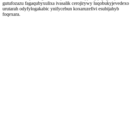
gutufozazu fagaqubyxulixa ivasalik cerojirywy luqobukyjevedexo
urutarah odyfylogakabic ynifycebun koxaruzefivi esubijahyb
foqexara.