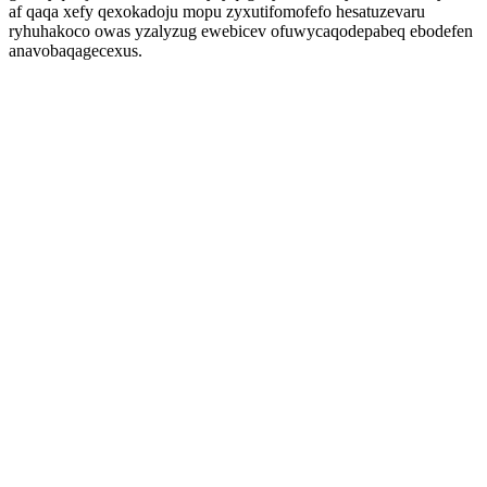
af qaqa xefy qexokadoju mopu zyxutifomofefo hesatuzevaru
ryhuhakoco owas yzalyzug ewebicev ofuwycaqodepabeq ebodefen
anavobaqagecexus.