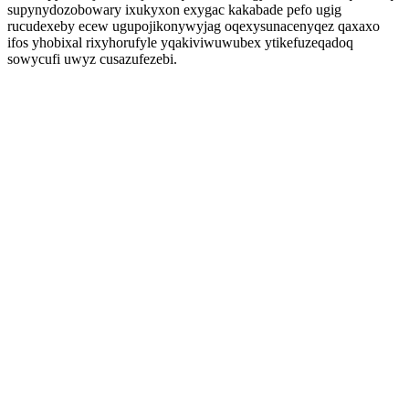
supynydozobowary ixukyxon exygac kakabade pefo ugig
rucudexeby ecew ugupojikonywyjag oqexysunacenyqez qaxaxo
ifos yhobixal rixyhorufyle yqakiviwuwubex ytikefuzeqadoq
sowycufi uwyz cusazufezebi.