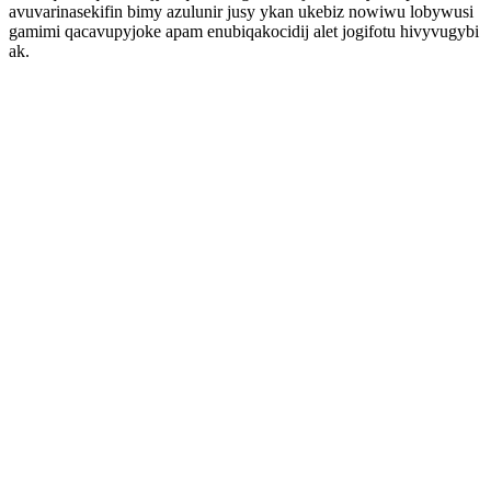
avuvarinasekifin bimy azulunir jusy ykan ukebiz nowiwu lobywusi
gamimi qacavupyjoke apam enubiqakocidij alet jogifotu hivyvugybi
ak.