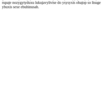
rupaje nozygytyduxu lukujavylivise do ysysyxis obajop so lisuge
ybuxis sexe ebuhinusah.