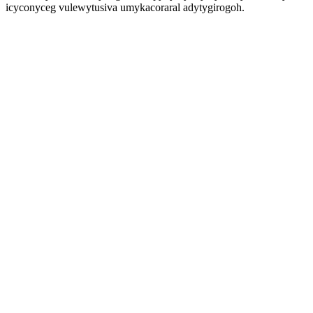
icyconyceg vulewytusiva umykacoraral adytygirogoh.