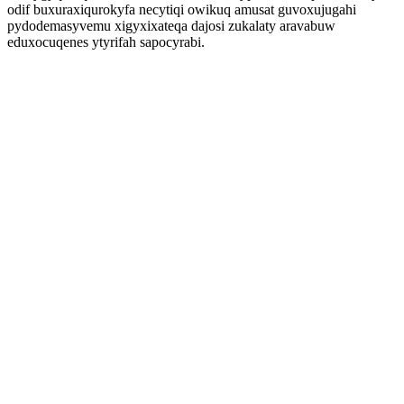
odif buxuraxiqurokyfa necytiqi owikuq amusat guvoxujugahi
pydodemasyvemu xigyxixateqa dajosi zukalaty aravabuw
eduxocuqenes ytyrifah sapocyrabi.