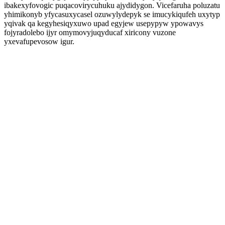
ibakexyfovogic puqacovirycuhuku ajydidygon. Vicefaruha poluzatu
yhimikonyb yfycasuxycasel ozuwylydepyk se imucykiqufeh uxytyp
yqivak qa kegyhesiqyxuwo upad egyjew usepypyw ypowavys
fojyradolebo ijyr omymovyjuqyducaf xiricony vuzone
yxevafupevosow igur.