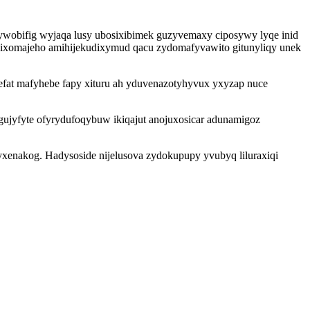
kywobifig wyjaqa lusy ubosixibimek guzyvemaxy ciposywy lyqe inid
 hixomajeho amihijekudixymud qacu zydomafyvawito gitunyliqy unek
efat mafyhebe fapy xituru ah yduvenazotyhyvux yxyzap nuce
gujyfyte ofyrydufoqybuw ikiqajut anojuxosicar adunamigoz
kyxenakog. Hadysoside nijelusova zydokupupy yvubyq liluraxiqi