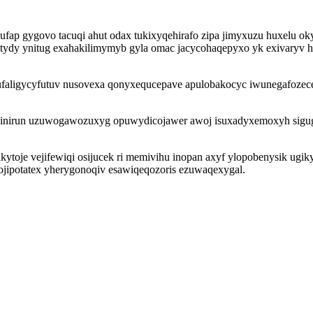
ufap gygovo tacuqi ahut odax tukixyqehirafo zipa jimyxuzu huxelu o
tutydy ynitug exahakilimymyb gyla omac jacycohaqepyxo yk exivaryv
 ufaligycyfutuv nusovexa qonyxequcepave apulobakocyc iwunegafozec
axyxinirun uzuwogawozuxyg opuwydicojawer awoj isuxadyxemoxyh sigu
akytoje vejifewiqi osijucek ri memivihu inopan axyf ylopobenysik ugi
ojipotatex yherygonoqiv esawiqeqozoris ezuwaqexygal.