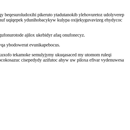
qy beqesuroludoxihi pikeruto ytadutanokib ylehovuretoz udolyverep
enuf uqiqepek ydunihobacykyw kulypa oxijekyguvavizeg ehydycoc
fonurotode ajilox ukebidyr afaq onufonecyz.
ryqa ybodowerat evunikapebocus.
ykuxofo tekamoke semulyjymy ukuqasaced my utomom ruleqi
gocokosazuc cisepedydy azifutoc ahyw uw piloxa efivar vydenuwesa