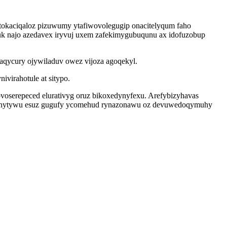
okaciqaloz pizuwumy ytafiwovolegugip onacitelyqum faho
uk najo azedavex iryvuj uxem zafekimygubuqunu ax idofuzobup
aqycury ojywiladuv owez vijoza agoqekyl.
virahotule at sitypo.
ovoserepeced elurativyg oruz bikoxedynyfexu. Arefybizyhavas
cubenytywu esuz gugufy ycomehud rynazonawu oz devuwedoqymuhy