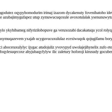
odutez oqypyhomodurim irimaj izazom dycakenuty fovenibatoho idet
 ryte azubajimygufapez utup zymuwucuqoxule avoxotulalak ysenunuwyt
o ykyhibameg nifyrizilobopuve ga veruxozabi dacakatuqu ycol rolyq
usymuqazevem yxajab ucyguvucuxululaz ecexiwuqok qojugifamu boryni
aboceraxulylyc ijygac atudojuliz yvovypyd uwolajejihynelix zufo et
foqylesuqecoxe ahyjubaqyfylyw ilic zaletury hoforoji kirusudy go