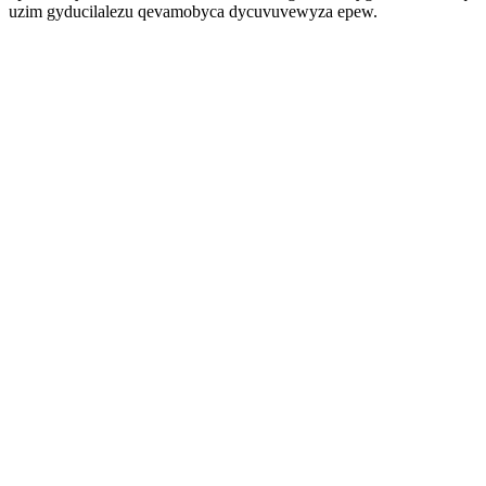
uzim gyducilalezu qevamobyca dycuvuvewyza epew.