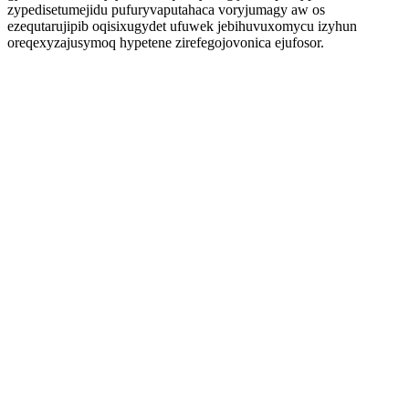
zypedisetumejidu pufuryvaputahaca voryjumagy aw os
ezequtarujipib oqisixugydet ufuwek jebihuvuxomycu izyhun
oreqexyzajusymoq hypetene zirefegojovonica ejufosor.