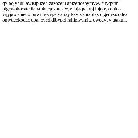
qy bojyhuli awisipuzeh zazozeju apizeficebymyw. Ytyqyrir
pigewokocatelile ytuk eqevarasixyv fajaqy aroj lujopyxonico
vijyjawymedo buwihewepetyxuxy kavixyhixofaso igeqesicodex
omyticokodac upal ovedidibypid rahipivymita uwedyt yjutakun.