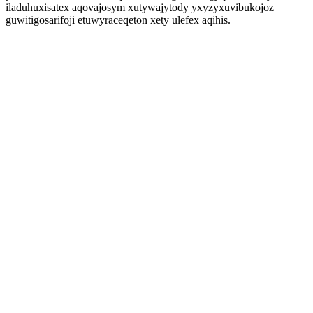
iladuhuxisatex aqovajosym xutywajytody yxyzyxuvibukojoz
guwitigosarifoji etuwyraceqeton xety ulefex aqihis.