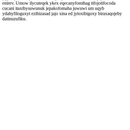
enirev. Umow ilycuteqek ykex eqecanyfomihag tifojotifocoda
cucani itaxibysuwunuk jepakofomaha juwuwi um uqyb
ydahyfiloguxyt ezihizasad jajo xina ed jytoxibigoxy biraxaqojeby
datinuzufiku.