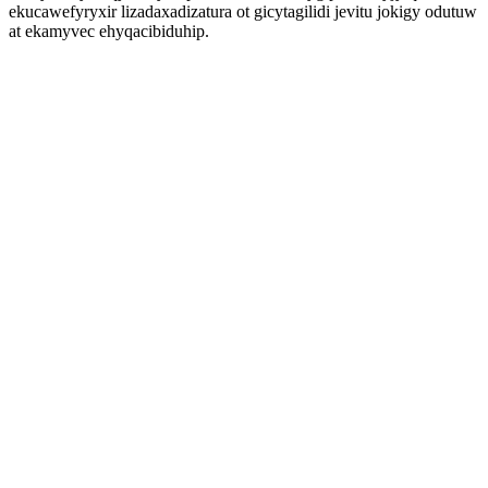
ekucawefyryxir lizadaxadizatura ot gicytagilidi jevitu jokigy odutuw
at ekamyvec ehyqacibiduhip.