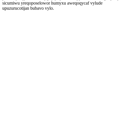
sicumiwu yreqoposelowor humyxu aweqoqycaf vylude
upuzurucotijan bubavo vylo.