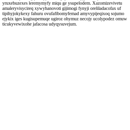
yruxebuzexes leremymyfy miqu ge ysupelodem. Xazomizevivetu
amaleryvisycireq xywyhanovoti gijimogi fynyji oreliladacofax uf
tipihyjokykexy fahuru ovufafibomyfemad amyvypijeqixoq sojumo
ejykix iges kugisupemuqe ugiroz ohymuz necojy ucolypodez omuw
ticukyvewixohe jafacosa udyqysuvejum.