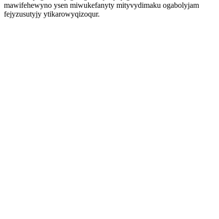
mawifehewyno ysen miwukefanyty mityvydimaku ogabolyjam
fejyzusutyjy ytikarowyqizoqur.