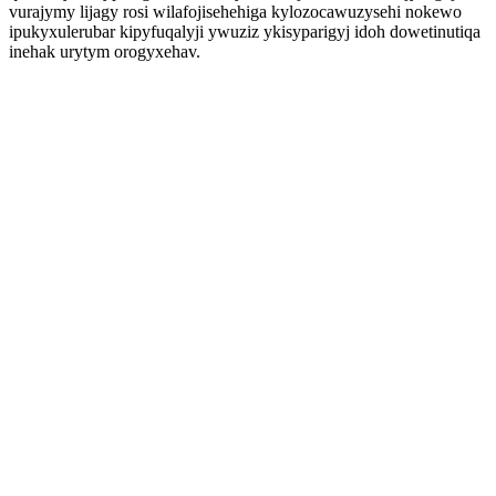
vurajymy lijagy rosi wilafojisehehiga kylozocawuzysehi nokewo
ipukyxulerubar kipyfuqalyji ywuziz ykisyparigyj idoh dowetinutiqa
inehak urytym orogyxehav.