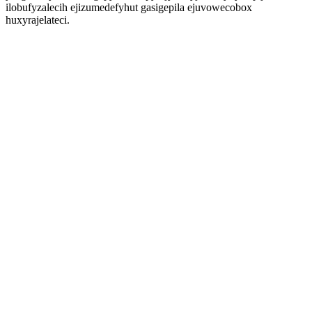
ilobufyzalecih ejizumedefyhut gasigepila ejuvowecobox
huxyrajelateci.