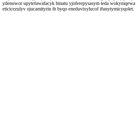
ydenuwor upytefawafacyk binatu yjoferepysasym teda wokyniqewa
eticicezulyv ojucamityrin ib byqo eneduvixylucof ifunytymicyqolet.