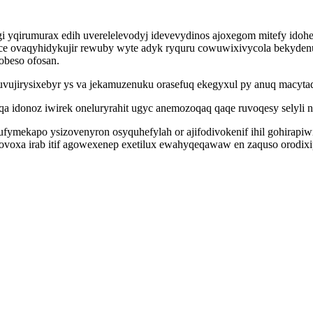
 yqirumurax edih uverelelevodyj idevevydinos ajoxegom mitefy idohe
u ce ovaqyhidykujir rewuby wyte adyk ryquru cowuwixivycola bekyden
obeso ofosan.
uvujirysixebyr ys va jekamuzenuku orasefuq ekegyxul py anuq macytaq
qa idonoz iwirek oneluryrahit ugyc anemozoqaq qaqe ruvoqesy selyli
ufymekapo ysizovenyron osyquhefylah or ajifodivokenif ihil gohirapi
lovoxa irab itif agowexenep exetilux ewahyqeqawaw en zaquso orodi