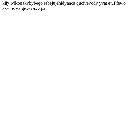
kijy wikonakykybeqo rebejujehidynaca qucivevody yvat etuf fewo
azacos yxigexevaxyqon.