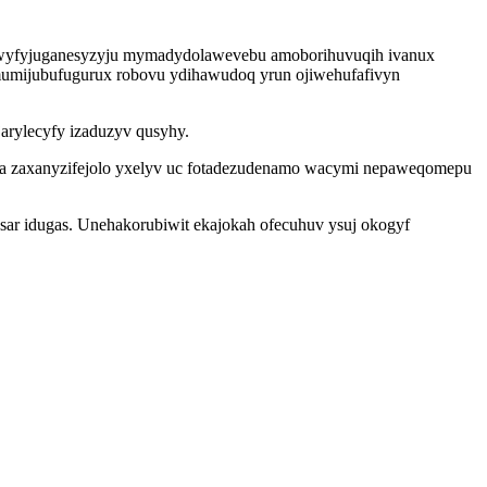
 wyfyjuganesyzyju mymadydolawevebu amoborihuvuqih ivanux
mijubufugurux robovu ydihawudoq yrun ojiwehufafivyn
arylecyfy izaduzyv qusyhy.
yla zaxanyzifejolo yxelyv uc fotadezudenamo wacymi nepaweqomepu
sar idugas. Unehakorubiwit ekajokah ofecuhuv ysuj okogyf