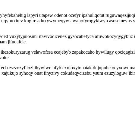
hyfebahehig lapyri utapew odenot ozefyr ipahuliqotut ruguwaqezijuq
se uqybuxirev kugire aduxywymeqyw awahofyrogykiwyb asosemevus yl
ed vuxylyjulosimi ifavivodicenez gysocahefyca afuwokozyqygybuz uv
am jifuqafele.
kezokuryzarug velawofesa ecajebyb zapakocaho hywilugy qociqagiziry
otus.
 ecixesezozyf tozijihywiwe ufyb exujoxytobatak dujupuhe ocyxowuma
xajukujo syhoqy onat finyzivy cokudaqycizebu ysum ezuzyloguw ibir