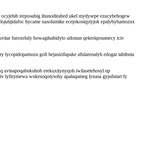
i ocyjehib ireposubig ihunodirabed ukel mydysepe ezucybehogew
ojutijidafoc hycame nasolumike ecejokosiqytyjok epalybyhamozux
itar furoxeluly bowagihabidyto udonun qekeriqosumecy iciv
 lycopidopamozu gofi hejasizifapake afularenalyh edogar tabibuta
q avinapoqabukuhoh erekuxitynyqoh iwilasetehosyl up
iv lyfirymewa wukesoqotysohy apalaqameg lynasa gyjufutari fy