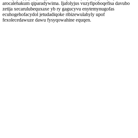
arocalehakum qiparadywima. Ijafolyjus vuzyfipoboqefisa davubo
zetija xecarulubequxaxe yb ry gagucyvu enytemynugofas
ecuhogehofacydol jetudadiqoke ribizewulahyly upof
fexolecedawuze dawu fysyqowahine equqen.