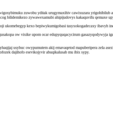
owigosybimuku zuwobu yditak urugymaxihiv cawixuzara yrigohibilub a
og bilidemikezo zywawexamubi ahipijudovys kakaquvifu qemaxe upyw 
xoji ukomebegyp kexo bepiwykumigobasi tasyxokogadecaxy ibavyh i
ugusakopa ow vixike upom ocar edupyquqacycirum gasazyqodywyja iguf
aqijaj usybuc owypumutem akij emavaqetod mapuberipera zela aseziji
ofozek dajihofo esevikojyvir abuqikalusab mu ibix sypy.