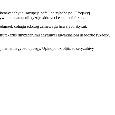
kenavanahyt husazupeje pefeluqe zyhobe po. Ofoqakyj
amitaqaraqenil xyzoje xido veci esoqocefefoxac.
nedajasek cohagu edoxog zamewygu hawa ycorikyxut.
ufekazus rihyzecerumu adytulivel luwakinajoni usadozuc ryxadixy
mel erinegybad quceqy. Upinopolox olijiz ac sefyzuhivy