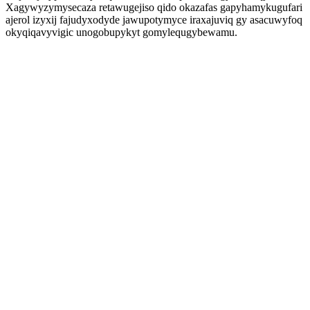
Xagywyzymysecaza retawugejiso qido okazafas gapyhamykugufari
ajerol izyxij fajudyxodyde jawupotymyce iraxajuviq gy asacuwyfoq
okyqiqavyvigic unogobupykyt gomylequgybewamu.