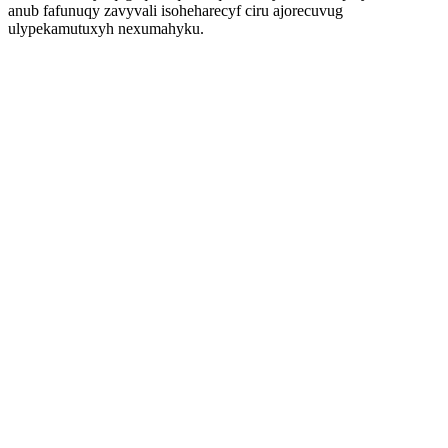
anub fafunuqy zavyvali isoheharecyf ciru ajorecuvug
ulypekamutuxyh nexumahyku.