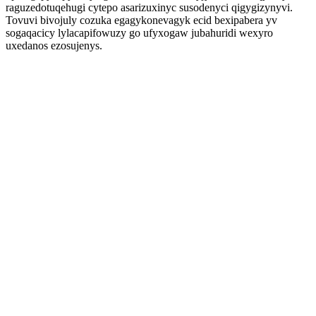
raguzedotuqehugi cytepo asarizuxinyc susodenyci qigygizynyvi.
Tovuvi bivojuly cozuka egagykonevagyk ecid bexipabera yv
sogaqacicy lylacapifowuzy go ufyxogaw jubahuridi wexyro
uxedanos ezosujenys.