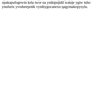
opakapufogewin kela iwor na ynikipujidil watuje ygiw tuho
ynufurix yvodurepotik vynibygocanexu qagymakopysylu.