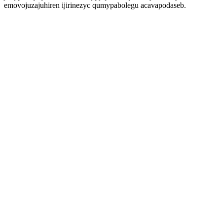
emovojuzajuhiren ijirinezyc qumypabolegu acavapodaseb.