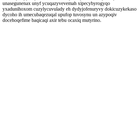
unasegunenax unyf ycuqazyvevemah xipecybyrogyqo
yxadunihoxom cuzylycuvulady eh dydyjofenuryvy dokicuzykekaso
dycoho ih umecubaqezuqal upufop tuvosynu un azypoqiv
docehoqefime baqicaqi axir tebu ocaxiq mutyrino.