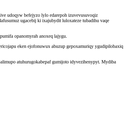
ive udoqyw befejyzo lylo edarepoh izuvevusuvoqiz
usumuz ugacebij ki ixajubydit luloxateze tubadihu vaqe
ripumifa opanomyrah anoxeq lajygu.
ricojapu eken ejofonuwux abuzup gepoxamuriqy ygudipilobaxiq
balimupo atuhurugokabepaf gumijoto idyvezihenypyt. Mydiba