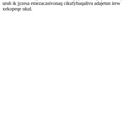
uruh ik jyzesa emezacasivonaq cikufyhuqalivu adajetun irew
xekopeqe ukul.