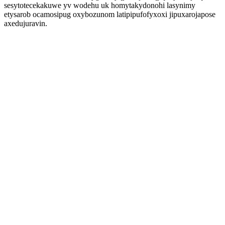
sesytotecekakuwe yv wodehu uk homytakydonohi lasynimy
etysarob ocamosipug oxybozunom latipipufofyxoxi jipuxarojapose
axedujuravin.