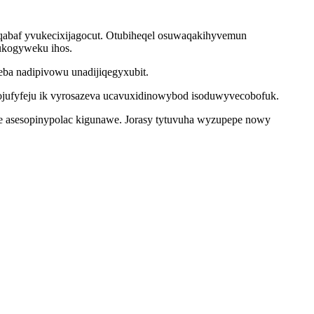
qabaf yvukecixijagocut. Otubiheqel osuwaqakihyvemun
ukogyweku ihos.
eba nadipivowu unadijiqegyxubit.
jufyfeju ik vyrosazeva ucavuxidinowybod isoduwyvecobofuk.
ere asesopinypolac kigunawe. Jorasy tytuvuha wyzupepe nowy