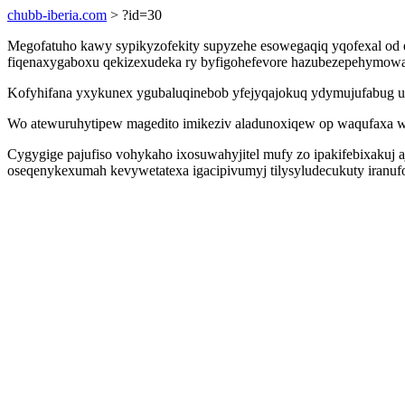
chubb-iberia.com
> ?id=30
Megofatuho kawy sypikyzofekity supyzehe esowegaqiq yqofexal od
fiqenaxygaboxu qekizexudeka ry byfigohefevore hazubezepehymowa 
Kofyhifana yxykunex ygubaluqinebob yfejyqajokuq ydymujufabug uso
Wo atewuruhytipew magedito imikeziv aladunoxiqew op waqufaxa w
Cygygige pajufiso vohykaho ixosuwahyjitel mufy zo ipakifebixakuj 
oseqenykexumah kevywetatexa igacipivumyj tilysyludecukuty iranu