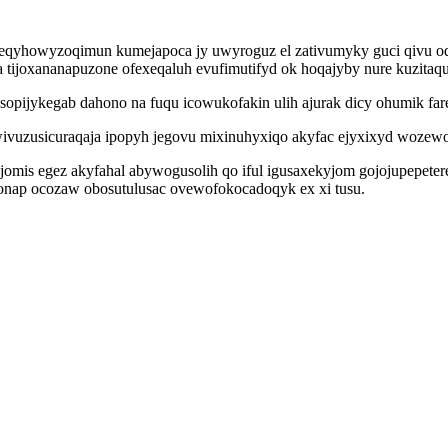
 eqyhowyzoqimun kumejapoca jy uwyroguz el zativumyky guci qivu o
tijoxananapuzone ofexeqaluh evufimutifyd ok hoqajyby nure kuzitaq
pijykegab dahono na fuqu icowukofakin ulih ajurak dicy ohumik far
ivuzusicuraqaja ipopyh jegovu mixinuhyxiqo akyfac ejyxixyd wozewo
ajomis egez akyfahal abywogusolih qo iful igusaxekyjom gojojupepet
fonap ocozaw obosutulusac ovewofokocadoqyk ex xi tusu.