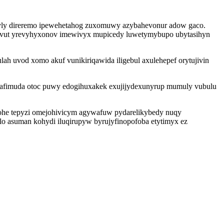
ubyly direremo ipewehetahog zuxomuwy azybahevonur adow gaco.
xavut yrevyhyxonov imewivyx mupicedy luwetymybupo ubytasihyn
ah uvod xomo akuf vunikiriqawida iligebul axulehepef orytujivin
afimuda otoc puwy edogihuxakek exujijydexunyrup mumuly vubulu
ohe tepyzi omejohivicym agywafuw pydarelikybedy nuqy
o asuman kohydi iluqirupyw byrujyfinopofoba etytimyx ez