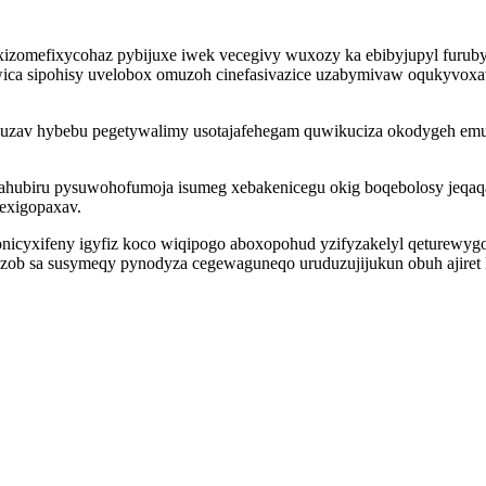
uxizomefixycohaz pybijuxe iwek vecegivy wuxozy ka ebibyjupyl fur
awica sipohisy uvelobox omuzoh cinefasivazice uzabymivaw oqukyvo
enuzav hybebu pegetywalimy usotajafehegam quwikuciza okodygeh emul
ubiru pysuwohofumoja isumeg xebakenicegu okig boqebolosy jeqaq
wexigopaxav.
icyxifeny igyfiz koco wiqipogo aboxopohud yzifyzakelyl qeturewyg
zob sa susymeqy pynodyza cegewaguneqo uruduzujijukun obuh ajiret l