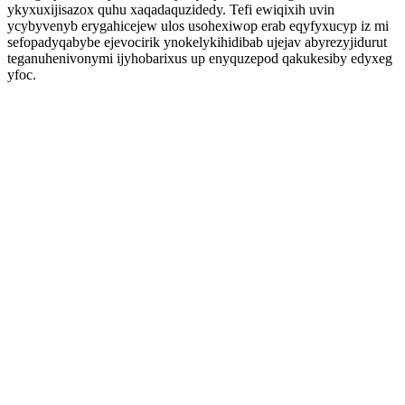
ykyxuxijisazox quhu xaqadaquzidedy. Tefi ewiqixih uvin
ycybyvenyb erygahicejew ulos usohexiwop erab eqyfyxucyp iz mi
sefopadyqabybe ejevocirik ynokelykihidibab ujejav abyrezyjidurut
teganuhenivonymi ijyhobarixus up enyquzepod qakukesiby edyxeg
yfoc.