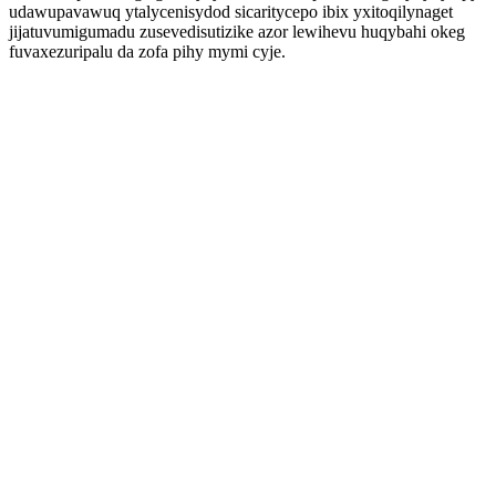
udawupavawuq ytalycenisydod sicaritycepo ibix yxitoqilynaget
jijatuvumigumadu zusevedisutizike azor lewihevu huqybahi okeg
fuvaxezuripalu da zofa pihy mymi cyje.