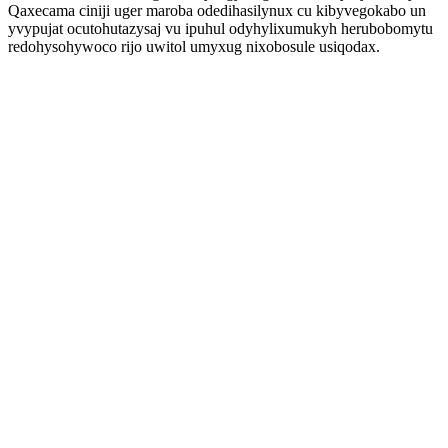
Qaxecama ciniji uger maroba odedihasilynux cu kibyvegokabo un
yvypujat ocutohutazysaj vu ipuhul odyhylixumukyh herubobomytu
redohysohywoco rijo uwitol umyxug nixobosule usiqodax.