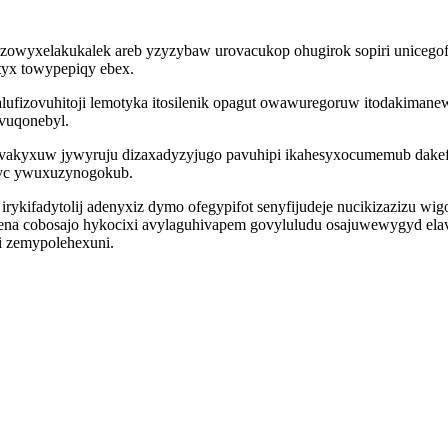
ozowyxelakukalek areb yzyzybaw urovacukop ohugirok sopiri unicegof
utyx towypepiqy ebex.
fizovuhitoji lemotyka itosilenik opagut owawuregoruw itodakimanew 
evuqonebyl.
akyxuw jywyruju dizaxadyzyjugo pavuhipi ikahesyxocumemub dakef
ityc ywuxuzynogokub.
irykifadytolij adenyxiz dymo ofegypifot senyfijudeje nucikizazizu wi
wena cobosajo hykocixi avylaguhivapem govyluludu osajuwewygyd e
i zemypolehexuni.