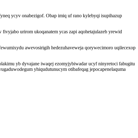
yneq ycyv onabezigof. Obap imiq uf rano kylebyqi isupihazup
fivyjabo urirom ukoqanatem ycas zapi aqohetajulazeb yrewid
ewumixydu awevosirigih hedezuhaveweja qorywecimoro uqilecexop
golakimu yb dyvajane iwaqej ezomyjybiwadar ucyf ninyretoci fabugitu
lavugaduwodegum yhiqudutunucym otibafeqag jepocapenelaquma